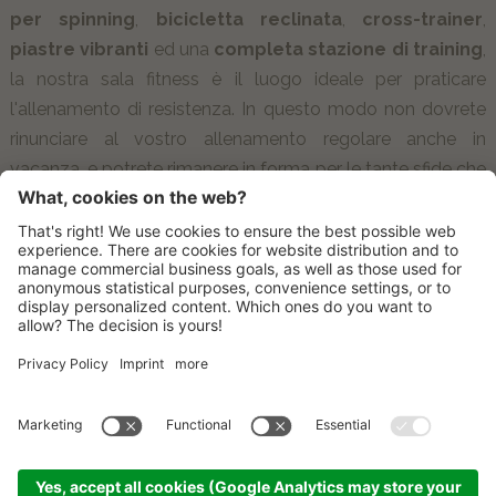
per
spinning
,
bicicletta reclinata
,
cross-trainer
,
piastre vibranti
ed una
completa stazione di training
,
la nostra sala fitness è il luogo ideale per praticare
l'allenamento di resistenza. In questo modo non dovrete
rinunciare al vostro allenamento regolare anche in
vacanza, e potrete rimanere in forma per le tante sfide che
vi aspettano circondati dalla magnifica natura attorno al
nostro hotel.
COME ARRIVARE
CONTATTO
NEWSLETTER