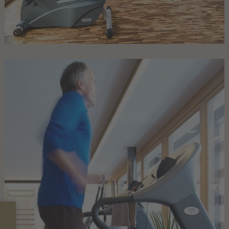
Gli ospiti raccontano di noi
MOMËNC
Lagació Dine-Around Experience
Alta Badia e le Dolomiti
Inhouse Shop & Rent
Estate
Inverno
Esperienze
OFFERTE
RICHIESTA NON VINCOLANTE
PRENOTA ORA ONLINE