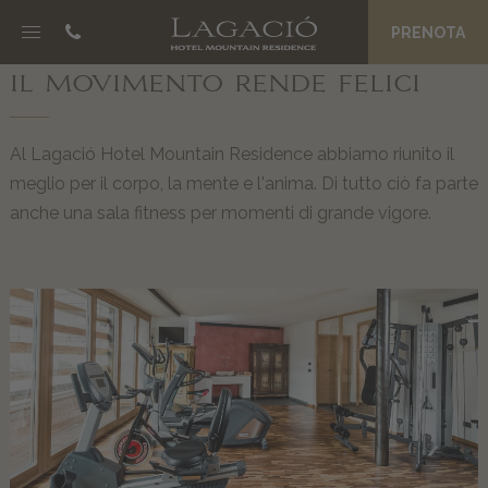
PRENOTA
NOSC DA CIASA
IL MOVIMENTO RENDE FELICI
B&B Boutique Hotel
Suite eco-friendly
Al Lagació Hotel Mountain Residence abbiamo riunito il
Spa La Palsa
meglio per il corpo, la mente e l'anima. Di tutto ciò fa parte
Piacere mattutino
anche una sala fitness per momenti di grande vigore.
Prezzi e offerte
Magazine
JËNT
Filosofia
Acqua Grander
Un intero staff a vostra disposizione
Private Concierge