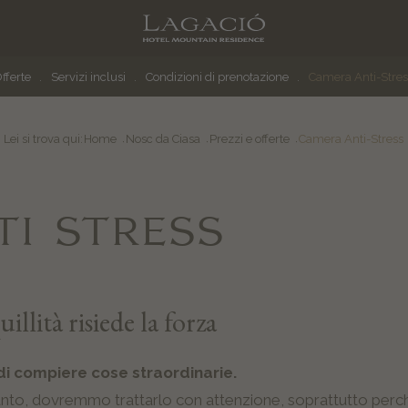
fferte
Servizi inclusi
Condizioni di prenotazione
Camera Anti-Stre
Lei si trova qui:
Home
Nosc da Ciasa
Prezzi e offerte
Camera Anti-Stress
I STRESS
llità risiede la forza
di compiere cose straordinarie.
nto, dovremmo trattarlo con attenzione, soprattutto perché