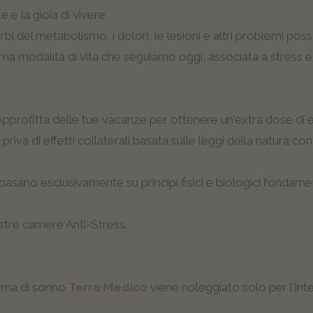
e la gioia di vivere.
urbi del metabolismo, i dolori, le lesioni e altri problemi p
rna modalità di vita che seguiamo oggi, associata a stress e 
pprofitta delle tue vacanze per ottenere un'extra dose di en
 priva di effetti collaterali basata sulle leggi della natura co
ano esclusivamente su principi fisici e biologici fondamen
nostre camere Anti-Stress.
tema di sonno
Terra Medico
viene noleggiato solo per l'int