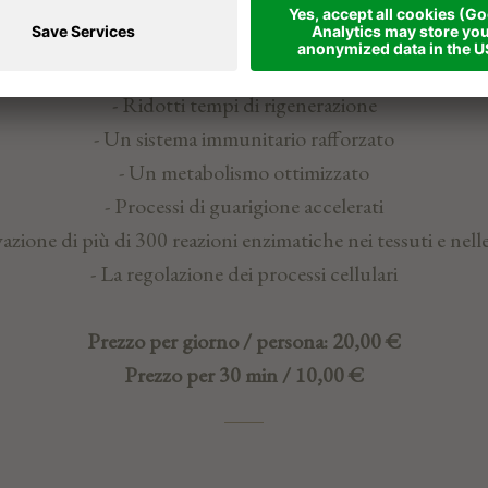
Benefits:
- Un aumento dei livelli di energia
- Una riduzione della prostrazione dei muscoli
- Ridotti tempi di rigenerazione
- Un sistema immunitario rafforzato
- Un metabolismo ottimizzato
- Processi di guarigione accelerati
ivazione di più di 300 reazioni enzimatiche nei tessuti e nelle
- La regolazione dei processi cellulari
Prezzo per giorno / persona: 20,00 €
Prezzo per 30 min / 10,00 €