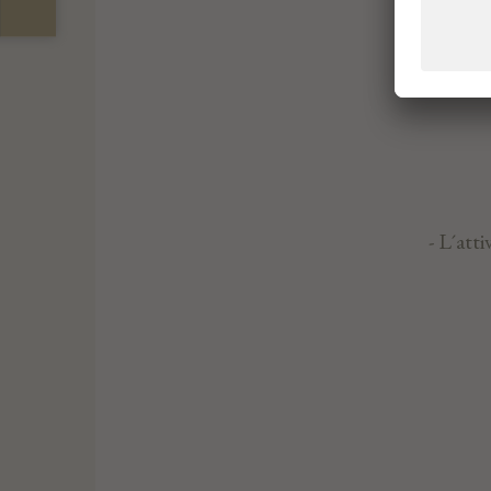
- L´att