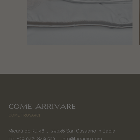
COME ARRIVARE
COME TROVARCI
Micurá de Rü 48
39036
San Cassiano in Badia
Tel.
+39 0471 849 503
info@lagacio.com