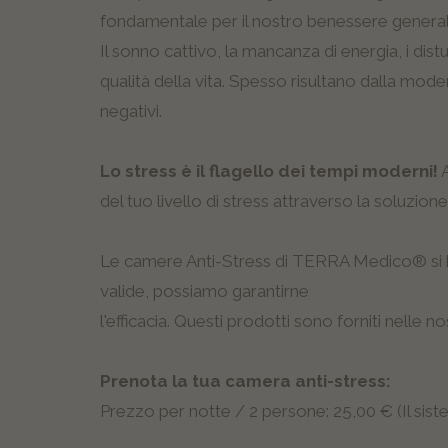
fondamentale per il nostro benessere generale 
Il sonno cattivo, la mancanza di energia, i dist
qualità della vita. Spesso risultano dalla mode
negativi.
Lo stress è il flagello dei tempi moderni!
A
del tuo livello di stress attraverso la soluzione
Le camere Anti-Stress di TERRA Medico® si bas
valide, possiamo garantirne
l'efficacia. Questi prodotti sono forniti nelle 
Prenota la tua camera anti-stress:
Prezzo per notte / 2 persone: 25,00 € (Il sis