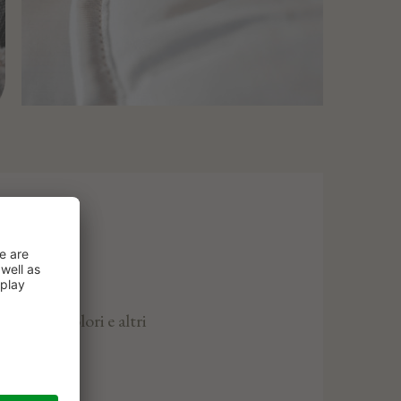
o corpo. Dolori e altri
no.