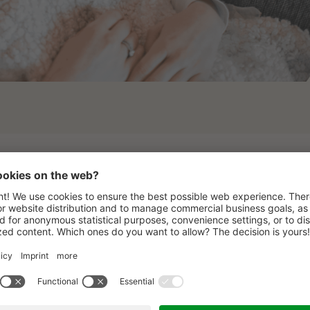
IL SISTEMA RIGENERANTE DI TERRA MEDICO
ibra i livelli di energia in modo naturale e rigenera il vostr
sturbi se ne vanno o addirittura non si presentano nemme