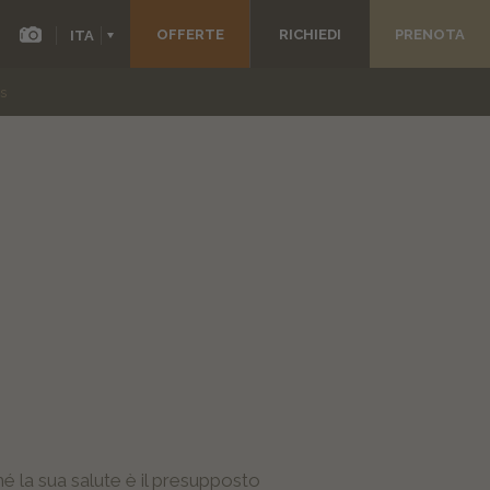
OFFERTE
RICHIEDI
PRENOTA
ITA
DEU
ss
ENG
FRA
ESP
 la sua salute è il presupposto