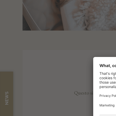
Questo sistema riequil
NEWS
di