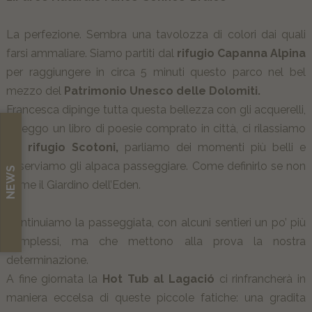
La perfezione. Sembra una tavolozza di colori dai quali
farsi ammaliare. Siamo partiti dal
rifugio Capanna Alpina
per raggiungere in circa 5 minuti questo parco nel bel
mezzo del
Patrimonio Unesco delle Dolomiti.
Francesca dipinge tutta questa bellezza con gli acquerelli,
io leggo un libro di poesie comprato in città, ci rilassiamo
nel
rifugio Scotoni,
parliamo dei momenti più belli e
osserviamo gli alpaca passeggiare. Come definirlo se non
NEWS
come il Giardino dell’Eden.
Continuiamo la passeggiata, con alcuni sentieri un po’ più
complessi, ma che mettono alla prova la nostra
determinazione.
A fine giornata la
Hot Tub al Lagació
ci rinfrancherà in
maniera eccelsa di queste piccole fatiche: una gradita