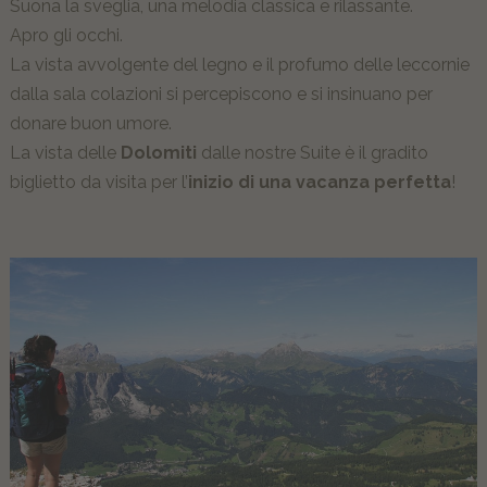
Suona la sveglia, una melodia classica e rilassante.
Gli ospiti raccontano di noi
Apro gli occhi.
La vista avvolgente del legno e il profumo delle leccornie
MOMËNC
dalla sala colazioni si percepiscono e si insinuano per
donare buon umore.
Lagació Dine-Around Experience
La vista delle
Dolomiti
dalle nostre Suite è il gradito
Alta Badia e le Dolomiti
biglietto da visita per l’
inizio di una vacanza perfetta
!
Inhouse Shop & Rent
Estate
Inverno
Esperienze
OFFERTE
RICHIESTA NON VINCOLANTE
PRENOTA ORA ONLINE