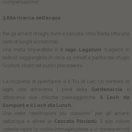
compensazione!
3.Alla ricerca dell’acqua
Per gli amanti di laghi, fiumi e cascate, l’Alta Badia offre una
serie di luoghi eccezionali.
Una meta imperdibile è i
l lago Lagazuoi
(Lagació in
ladino), raggiungibile in circa 45 minuti a partire dal rifugio
Scotoni, citato nel punto precedente.
La scoperta di quest’anno è il Tru di Lec. Un sentiero di
laghi, che attraversa i piedi della
Gardenaccia
e
attraversa due chicche paesaggistiche:
il Lech da
Sompunt e il Lech dla Lunch.
Una delle “destinazioni più classiche” per gli amanti
dell’acqua è altresì la
Cascata Pisciadù
. Il suo colore
celeste rapirà la vostra immaginazione e vi donerà ricordi