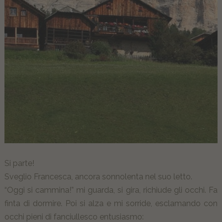
Si parte!
Sveglio Francesca, ancora sonnolenta nel suo letto.
“Oggi si cammina!” mi guarda, si gira, richiude gli occhi. Fa
finta di dormire. Poi si alza e mi sorride, esclamando con
occhi pieni di fanciullesco entusiasmo: