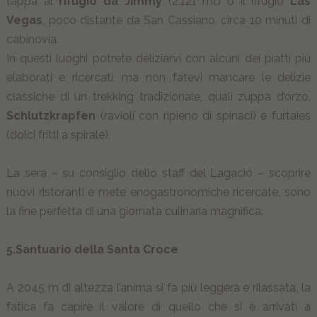
tappa al
rifugio da Jimmy
(2.121 mt) o il rifugio
Las
Vegas
, poco distante da San Cassiano, circa 10 minuti di
cabinovia.
In questi luoghi potrete deliziarvi con alcuni dei piatti più
elaborati e ricercati, ma non fatevi mancare le delizie
classiche di un trekking tradizionale, quali zuppa d’orzo,
Schlutzkrapfen
(ravioli con ripieno di spinaci) e furtaies
(dolci fritti a spirale).
La sera – su consiglio dello staff del Lagació – scoprire
nuovi ristoranti e mete enogastronomiche ricercate, sono
la fine perfetta di una giornata culinaria magnifica.
5.Santuario della Santa Croce
A 2045 m di altezza l’anima si fa più leggera e rilassata, la
fatica fa capire il valore di quello che si è arrivati a