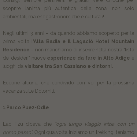
Consigli sempre pertinenti e graditi: vere chicche per
scoprire l’anima più autentica della zona, non solo
ambientali, ma enogastronomiche e culturali!
Negli ultimi 3 anni – da quando abbiamo scoperto per la
prima volta l
’Alta Badia e il Lagació Hotel Mountain
Residence
– non manchiamo di inserire nella nostra “lista
dei desideri” nuove
esperienze da fare in Alto Adige
e
luoghi da
visitare tra San Cassiano e dintorni.
Eccone alcune, che condivido con voi per la prossima
vacanza sulle Dolomiti.
1.Parco Puez-Odle
Lao Tzu diceva che
“ogni lungo viaggio inizia con un
primo passo”.
Ogni qualvolta iniziamo un trekking, teniamo