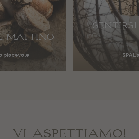
SENTIRS
L MATTINO
o piacevole
SPA La
VI ASPETTIAMO!