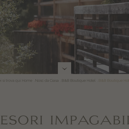
i si trova qui:
Home
Nosc da Ciasa
B&B Boutique Hotel
B&B Boutique Hot
ESORI IMPAGABI