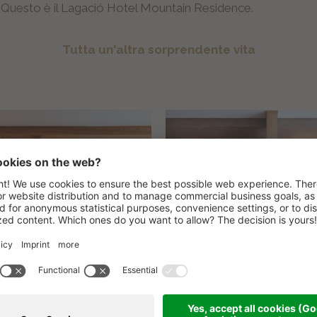
 Questo è il Lagació Hotel Mountain Residence.
Tutta un'altra sorprendente vita