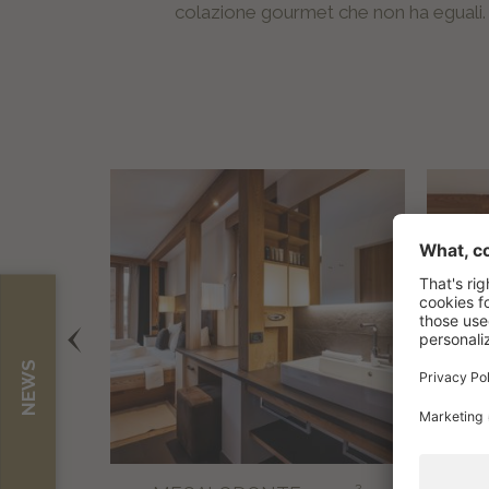
colazione gourmet che non ha eguali.
NEWS