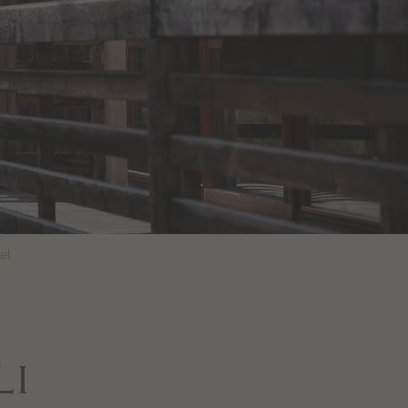
el
LI