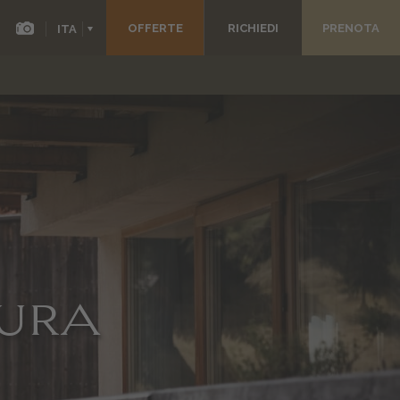
OFFERTE
RICHIEDI
PRENOTA
ITA
DEU
ENG
FRA
ESP
TURA