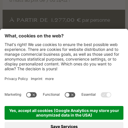
8 nuits au prix de 7 ou 14=12 !
À PARTIR DE 1.277,00 €
par personne
Aperçu de toutes les chambres
ARRIVÉE
CONTACT
NEWSLETTER
©
2026
LAGACIÓ HOTEL MOUNTAIN RESIDENCE
.
CIN: IT021006B4OWB2UW3J
MENTIONS LÉGALES
PLAN DU SITE
ARRIVÉE
PARTENAIRES
PRESSE