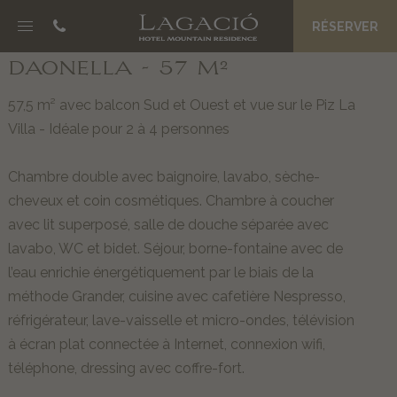
RÉSERVER
NOSC DA CIASA
DAONELLA
- 57 M²
B&B Boutique Hotel
57,5 m² avec balcon Sud et Ouest et vue sur le Piz La
Suites respectueuses de
Villa - Idéale pour 2 à 4 personnes
l’environnement
Spa La Palsa
Chambre double avec baignoire, lavabo, sèche-
Matins savoureux
cheveux et coin cosmétiques. Chambre à coucher
Prix et offres
avec lit superposé, salle de douche séparée avec
lavabo, WC et bidet. Séjour, borne-fontaine avec de
JËNT
l’eau enrichie énergétiquement par le biais de la
méthode Grander, cuisine avec cafetière Nespresso,
Philosophie
réfrigérateur, lave-vaisselle et micro-ondes, télévision
L’eau Grander
à écran plat connectée à Internet, connexion wifi,
Toute une équipe vous accueille
téléphone, dressing avec coffre-fort.
Private Concierge