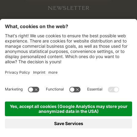
Livre d’or
NEWSLETTER
MOMËNC
©
2026
LAGACIÓ HOTEL MOUNTAIN RESIDENCE
.
CIN: IT021006B4OWB2UW3J
Lagació Dine-Around Experience
MENTIONS LÉGALES
PLAN DU SITE
ARRIVÉE
PARTENAIRES
PRESSE
Alta Badia & die Dolomiten hautnah
ON PARLE DE NOUS!
CONFIDENTIALITÉ
Inhouse Shop & Rent
Été
Hiver
OFFRES
DEMANDER
RÉSERVER