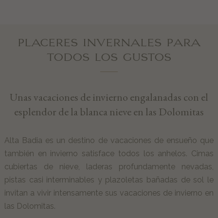
MOMËNC
PLACERES INVERNALES PARA
Lagació Dine-Around Experience
TODOS LOS GUSTOS
Alta Badia & les Montes Dolomitas
Inhouse Shop & Rent
Estiò
Unas vacaciones de invierno engalanadas con el
Invierno
esplendor de la blanca nieve en las Dolomitas
OFERTAS
Alta Badia es un destino de vacaciones de ensueño que
también en invierno satisface todos los anhelos. Cimas
SOLICITUD DE INFORMACIÓN
cubiertas de nieve, laderas profundamente nevadas,
pistas casi interminables y plazoletas bañadas de sol le
RESERVAR EN LÍNEA AHORA
invitan a vivir intensamente sus vacaciones de invierno en
las Dolomitas.
ESP