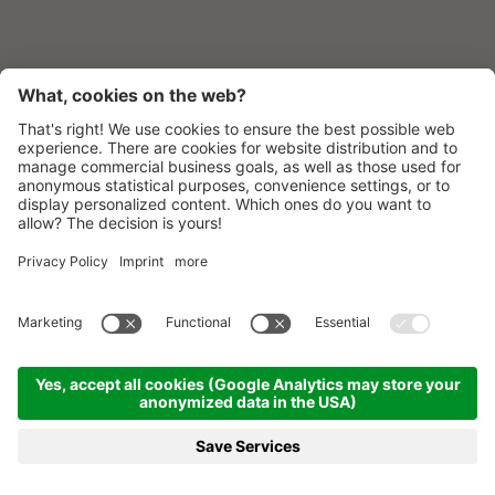
MOMËNC
Lagació Dine-Around Experience
Alta Badia & les Montes Dolomitas
Inhouse Shop & Rent
Estiò
Invierno
OFERTAS
SOLICITUD DE INFORMACIÓN
RESERVAR EN LÍNEA AHORA
ESP