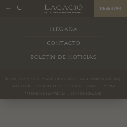
RESERVAR
NOSC DA CIASA
LLEGADA
B&B Boutique Hotel
Eco Friendly Suites
CONTACTO
Spa La Palsa
Disfrute matinal
BOLETÍN DE NOTICIAS
Precios y ofertas
JËNT
©
2026
LAGACIÓ HOTEL MOUNTAIN RESIDENCE
.
CIN: IT021006B4OWB2UW3J
AVISO LEGAL
MAPA DEL SITIO
LLEGADA
SOCIOS
PRENSA
Filosofía
PRESENCIA EN LA PRENSA
CONFIDENCIALIDAD
Agua Grander
Un equipo entero como anfitriones
Conserje privado
Hablan los huéspedes