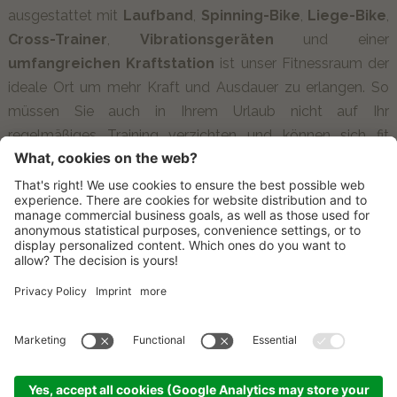
ausgestattet mit
Laufband
,
Spinning-Bike
,
Liege-Bike
,
Cross-Trainer
,
Vibrationsgeräten
und einer
umfangreichen Kraftstation
ist unser Fitnessraum der
ideale Ort um mehr Kraft und Ausdauer zu erlangen. So
müssen Sie auch in Ihrem Urlaub nicht auf Ihr
regelmäßiges Training verzichten und können sich fit
machen für die vielen Unternehmungen in der herrlichen
Natur rund um unser Haus.
ANREISE
KONTAKT
NEWSLETTER