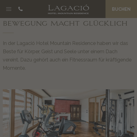
BUCHEN
NOSC DA CIASA
BEWEGUNG MACHT GLÜCKLICH
B&B Boutique Hotel
Eco Friendly Suites
In der Lagació Hotel Mountain Residence haben wir das
Spa La Palsa
Beste für Körper, Geist und Seele unter einem Dach
Genuss am Morgen
vereint. Dazu gehört auch ein Fitnessraum für kräftigende
Preise und Angebote
Momente.
Magazin
JËNT
Philosophie
Granderwasser
Ein ganzes Team als Gastgeber
Private Concierge