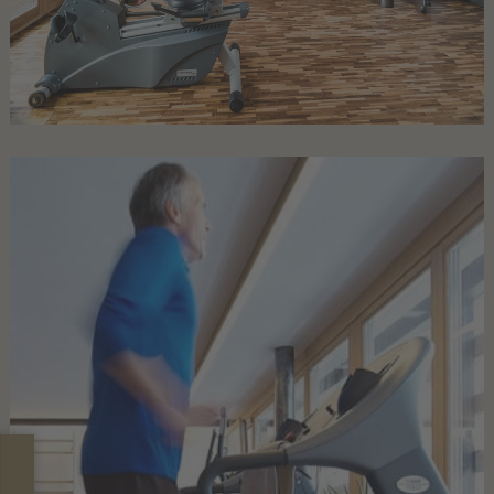
Gäste erzählen
MOMËNC
Lagació Dine-Around Experience
Alta Badia & die Dolomiten hautnah
Inhouse Shop & Rent
Sommerlust
Winterfreude
Erlebnisse
ANGEBOTE
UNVERBINDLICHE ANFRAGE
JETZT ONLINE BUCHEN