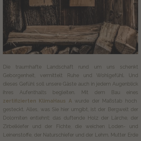
Die traumhafte Landschaft rund um uns schenkt
Geborgenheit, vermittelt Ruhe und Wohlgefühl. Und
dieses Gefühl soll unsere Gäste auch in jedem Augenblick
ihres Aufenthalts begleiten. Mit dem Bau eines
zertifizierten KlimaHaus A
wurde der Maßstab hoch
gesteckt. Alles, was Sie hier umgibt, ist der Bergwelt der
Dolomiten entlehnt: das duftende Holz der Lärche, der
Zirbelkiefer und der Fichte, die weichen Loden- und
Leinenstoffe, der Naturschiefer und der Lehm. Mutter Erde