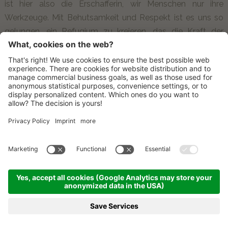
ist hier also die Erschafferin, wir Menschen nur ihre
Werkzeuge. Mit Behutsamkeit und Respekt ist es uns so
gelungen, ein Refugium zu kreieren, das die Kraft der
Natur, unaufdringlichen Luxus und die ehrliche Herzlichkeit
der Menschen in sich eint.
ANREISE
KONTAKT
NEWSLETTER
©
2026
LAGACIÓ HOTEL MOUNTAIN RESIDENCE
.
CIN: IT021006B4OWB2UW3J
IMPRESSUM
SITEMAP
ANREISE
PARTNER
PRESSE
PRESSEECHO
DATENSCHUTZERKLÄRUNG
COOKIE EINSTELLUNGEN