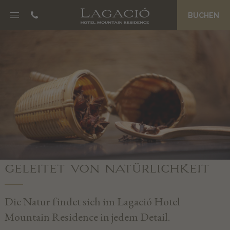
BUCHEN
NOSC DA CIASA
B&B Boutique Hotel
Eco Friendly Suites
Spa La Palsa
Genuss am Morgen
Preise und Angebote
Magazin
JËNT
GELEITET VON NATÜRLICHKEIT
Philosophie
Granderwasser
Die Natur findet sich im Lagació Hotel
Ein ganzes Team als Gastgeber
Mountain Residence in jedem Detail.
Private Concierge