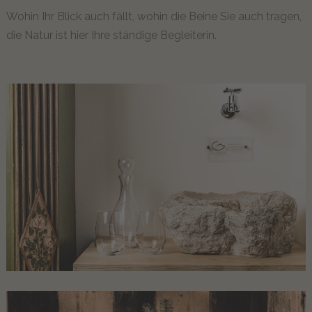
Gäste erzählen
Wohin Ihr Blick auch fällt, wohin die Beine Sie auch tragen,
die Natur ist hier Ihre ständige Begleiterin.
MOMËNC
Lagació Dine-Around Experience
Alta Badia & die Dolomiten hautnah
Inhouse Shop & Rent
Sommerlust
Winterfreude
Erlebnisse
ANGEBOTE
UNVERBINDLICHE ANFRAGE
JETZT ONLINE BUCHEN