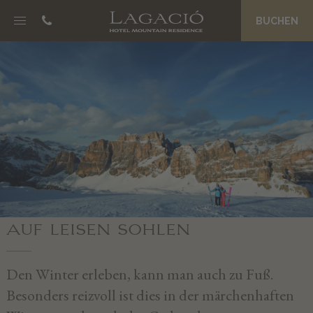
BUCHEN
NOSC DA CIASA
B&B Boutique Hotel
Eco Friendly Suites
Spa La Palsa
Genuss am Morgen
Preise und Angebote
Magazin
JËNT
AUF LEISEN SOHLEN
Philosophie
Granderwasser
Den Winter erleben, kann man auch zu Fuß.
Ein ganzes Team als Gastgeber
Besonders reizvoll ist dies in der märchenhaften
Private Concierge