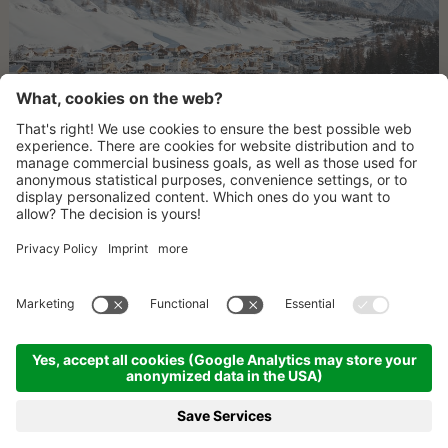
ANREISE
KONTAKT
NEWSLETTER
©
2026
LAGACIÓ HOTEL MOUNTAIN RESIDENCE
.
CIN: IT021006B4OWB2UW3J
IMPRESSUM
SITEMAP
ANREISE
PARTNER
PRESSE
PRESSEECHO
DATENSCHUTZERKLÄRUNG
COOKIE EINSTELLUNGEN