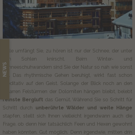
Stille umfängt Sie, zu hören ist nur der Schnee, der unter
den Sohlen knirscht. Beim Winter- und
NEWS
Schneeschuhwandern sind Sie der Natur so nah wie sonst
nie. Das rhythmische Gehen beruhigt, wirkt fast schon
meditativ auf den Geist. Solange der Blick noch an den
bizarren Felstürmen der Dolomiten hängen bleibt, belebt
reinste Bergluft
das Gemüt. Während Sie so Schritt für
Schritt durch
unberührte Wälder und weite Hänge
stapfen, stellt sich Ihnen vielleicht irgendwann auch die
Frage, ob denn hier tatsächlich Feen und Hexen gewohnt
haben könnten. Gut möglich. Denn irgendwie, mitten drin