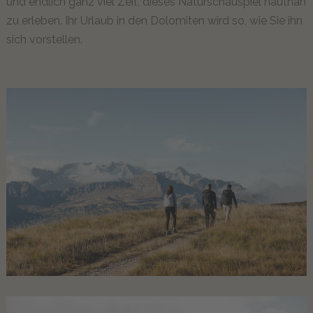
und endlich ganz viel Zeit, dieses Naturschauspiel hautnah
Gäste erzählen
zu erleben. Ihr Urlaub in den Dolomiten wird so, wie Sie ihn
sich vorstellen.
MOMËNC
Lagació Dine-Around Experience
Alta Badia & die Dolomiten hautnah
Inhouse Shop & Rent
Sommerlust
Winterfreude
Erlebnisse
ANGEBOTE
UNVERBINDLICHE ANFRAGE
JETZT ONLINE BUCHEN