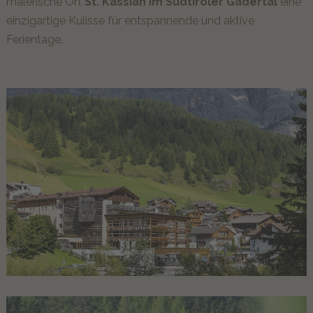
malerische Ort
St. Kassian im Südtiroler Gadertal
eine
Gäste erzählen
einzigartige Kulisse für entspannende und aktive
Ferientage.
MOMËNC
Lagació Dine-Around Experience
Alta Badia & die Dolomiten hautnah
Inhouse Shop & Rent
Sommerlust
Winterfreude
Erlebnisse
ANGEBOTE
UNVERBINDLICHE ANFRAGE
JETZT ONLINE BUCHEN